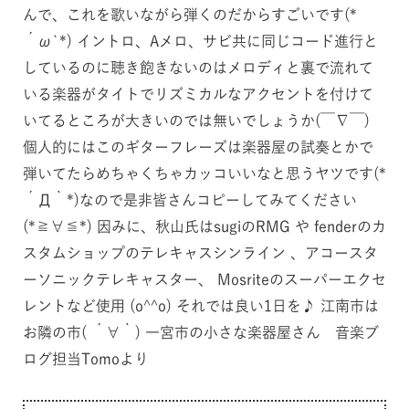
んで、これを歌いながら弾くのだからすごいです(*
´ω`*) イントロ、Aメロ、サビ共に同じコード進行と
しているのに聴き飽きないのはメロディと裏で流れて
いる楽器がタイトでリズミカルなアクセントを付けて
いてるところが大きいのでは無いでしょうか(￣∇￣)
個人的にはこのギターフレーズは楽器屋の試奏とかで
弾いてたらめちゃくちゃカッコいいなと思うヤツです(*
´Д｀*)なので是非皆さんコピーしてみてください
(*≧∀≦*) 因みに、秋山氏はsugiのRMG や fenderのカ
スタムショップのテレキャスシンライン 、アコースタ
ーソニックテレキャスター、 Mosriteのスーパーエクセ
レントなど使用 (o^^o) それでは良い1日を♪ 江南市は
お隣の市( ´∀｀) 一宮市の小さな楽器屋さん 音楽ブ
ログ担当Tomoより