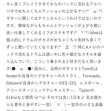
キレ良くブレイクさせてからのバックに流れるアルペ
ジオでめちゃくちゃテンションの上がるヤツ(*´ω`*)
ギターに関してはテクニカルというわけではないので
すが、簡単ながらもちゃんとテンションが上がる様に
良い仕事してくれるリフがステキです(*´꒳`*) blinkは
個人的にドラムのオカズがめちゃくちゃ気持ち良くて
ずっと聴いていたくなります(*´Д｀*) 特にAメロのバ
ックで流れるドラムは速い中に色々細かなスキルを盛
り込んでいて、こういう事されると好きだなと思いま
す(●´ω｀●) 因みに、当時のギタリストTom氏は
fenderの自身のシグネチャーのストラト 、Toronado、
Gibsonの自身のシグネチャーのES-333、レスポール 、
アコースターソニックテレキャスター、 Taylorの
614ceなど使用 (o^^o) それでは良い1日を♪ 名古屋か
らも意外と来やすい一宮( ´∀｀) 一宮市の小さな楽器