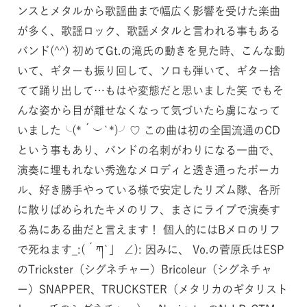
ンスとメタルから歌謡曲まで幅広く影響を受けた楽曲
が多く、歌謡ロック、歌謡メタルと言われる事もある
バンド(^^) 初めてGt.の滝氏の動きを見た時、こんな動
いて、ギターも振り回して、ソロも弾いて、ギター捨
てて踊り出して…もはや変態だと思いました笑 でもそ
んな姿から目が離せなくなって気づいたら虜になって
いました╰(*´︶`*)╯♡ この曲は初の全国流通のCD
という事もあり、バンドの名刺がわりになる一曲で、
演奏に埋もれない秀逸なメロディと透き通ったボーカ
ル、好き勝手やっている様で安定したリズム隊、各所
に散りばめられたキメのリフ、まさにライブで演奏す
る為にある曲だと言えます！ 個人的にはBメロのリフ
で死ねます_:(´ཀ`」 ∠): 因みに、 Vo.の菅原氏はESP
のTrickster（シグネチャー）Bricoleur（シグネチャ
ー）SNAPPER、TRUCKSTER（メタリカのギタリスト