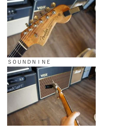
ＳＯＵＮＤＮＩＮＥ