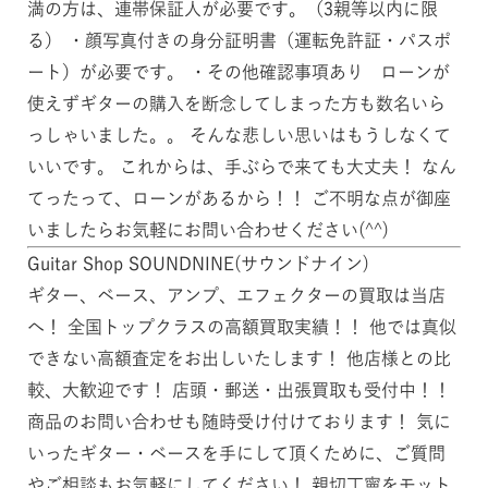
満の方は、連帯保証人が必要です。（3親等以内に限
る） ・顔写真付きの身分証明書（運転免許証・パスポ
ート）が必要です。 ・その他確認事項あり ローンが
使えずギターの購入を断念してしまった方も数名いら
っしゃいました。。 そんな悲しい思いはもうしなくて
いいです。 これからは、手ぶらで来ても大丈夫！ なん
てったって、ローンがあるから！！ ご不明な点が御座
いましたらお気軽にお問い合わせください(^^)
Guitar Shop SOUNDNINE(サウンドナイン)
ギター、ベース、アンプ、エフェクターの買取は当店
へ！ 全国トップクラスの高額買取実績！！ 他では真似
できない高額査定をお出しいたします！ 他店様との比
較、大歓迎です！ 店頭・郵送・出張買取も受付中！！
商品のお問い合わせも随時受け付けております！ 気に
いったギター・ベースを手にして頂くために、ご質問
やご相談もお気軽にしてください！ 親切丁寧をモット