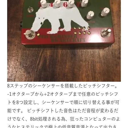
8ステップのシーケンサーを搭載したピッチシフター。
-1オクターブから+2オクターブまで任意のピッチシフ
トを8つ設定し、シーケンサーで順に切り替える事が可
能です。 ピッチシフトした音色はただ音程が変わるだ
けでなく、8bit処理される為、狂ったコンピュターのよ
うなヒステリックで極上の低音質音源となって出力さ