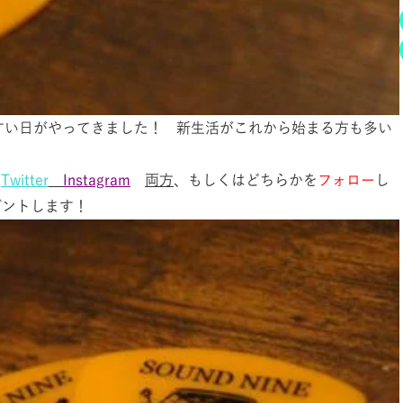
い日がやってきました！ 新生活がこれから始まる方も多い
！
Twitter
Instagram
両方
、もしくはどちらかを
フォロー
し
ゼントします！