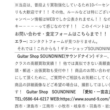
※当店は、普段より買取強化しているため10パーセント
りも大歓迎です！！ その他、ルールなどは特にござ
ャンペーン情報はWEBでしか公表されません！！ なの
キー－－－－って感じなのです！！ このイベント
お問い合わせ・査定フォームは
こちら
まで！！
エラー:
コンタクトフォームが見つかりません。
それでは！これからも！ギターショップSOUNDNI
Guitar Shop SOUNDNINE(サウンドナイン)
ギター、
クラスの高額買取実績！！ 他では真似できない高額査
頭・郵送・出張買取も受付中！！ 商品のお問い合わ
にして頂くために、ご質問やご相談もお気軽にしてく
商品の詳細画像などご希望の場合は、撮影してほしい
す！
Guitar Shop SOUNDNINE 「愛知・一宮店
TEL:0586-64-6217
WEB:https://www.sound-9.com/
西市・津島市・江南市・小牧市・岐阜市・羽島市・岩