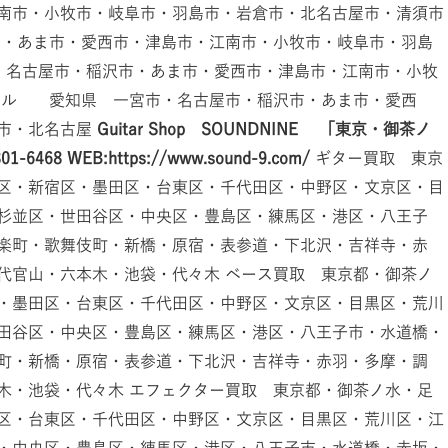
南市・小牧市・岐阜市・羽島市・岩倉市・北名古屋市・清須市
市・あま市・愛西市・津島市・江南市・小牧市・岐阜市・羽島
・名古屋市・稲沢市・あま市・愛西市・津島市・江南市・小牧
ール 愛知県 一宮市・名古屋市・稲沢市・あま市・愛西
市・北名古屋
Guitar Shop SOUNDNINE 「東京・御茶ノ
801-6468
WEB:https://www.sound-9.com/
ギター買取 東京
区・新宿区・墨田区・台東区・千代田区・中野区・文京区・目
杉並区・世田谷区・中央区・豊島区・練馬区・港区・八王子
楽町・歌舞伎町・新橋・原宿・表参道・下北沢・吉祥寺・赤
代官山・六本木・池袋・代々木 ベース買取 東京都・御茶ノ
・墨田区・台東区・千代田区・中野区・文京区・目黒区・荒川
田谷区・中央区・豊島区・練馬区・港区・八王子市・水道橋・
町・新橋・原宿・表参道・下北沢・吉祥寺・赤羽・多摩・調
木・池袋・代々木 エフェクター買取 東京都・御茶ノ水・足
区・台東区・千代田区・中野区・文京区・目黒区・荒川区・江