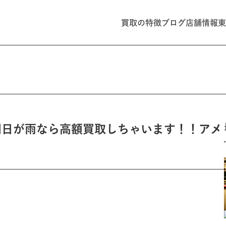
買取の特徴
ブログ
店舗情報
東
明日が雨なら高額買取しちゃいます！！アメ
！