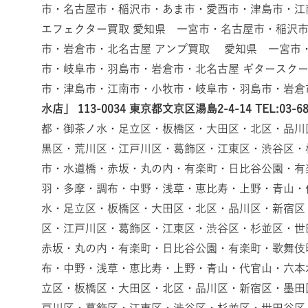
市・名古屋市・稲沢市・あま市・愛西市・津島市・江
エフェクター買取 愛知県 一宮市・名古屋市・稲沢
市・岩倉市・北名古屋 アンプ買取 愛知県 一宮市
市・岐阜市・羽島市・岩倉市・北名古屋 ギタースク
市・津島市・江南市・小牧市・岐阜市・羽島市・岩倉
水店」
113-0034
東京都文京区湯島2-4-14
TEL:03-6
都・御茶ノ水・足立区・板橋区・大田区・北区・品川
黒区・荒川区・江戸川区・葛飾区・江東区・渋谷区・
市・水道橋・赤坂・丸の内・有楽町・日比谷公園・有
羽・多摩・調布・中野・浅草・恵比寿・上野・青山・
水・足立区・板橋区・大田区・北区・品川区・新宿区
区・江戸川区・葛飾区・江東区・渋谷区・杉並区・世
赤坂・丸の内・有楽町・日比谷公園・有楽町・歌舞伎
布・中野・浅草・恵比寿・上野・青山・代官山・六本
立区・板橋区・大田区・北区・品川区・新宿区・墨田