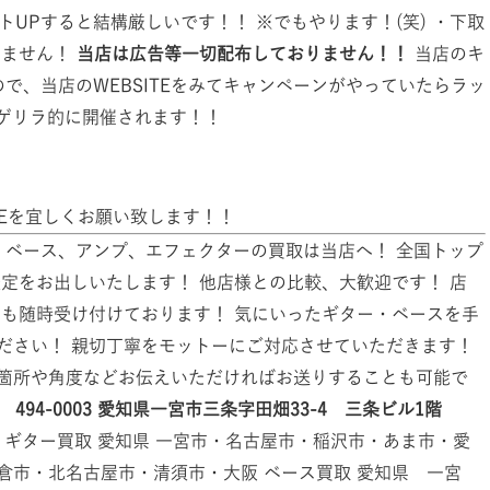
UPすると結構厳しいです！！ ※でもやります！(笑) ・下取
いません！
当店は広告等一切配布しておりません！！
当店のキ
で、当店のWEBSITEをみてキャンペーンがやっていたらラッ
はゲリラ的に開催されます！！
NEを宜しくお願い致します！！
ベース、アンプ、エフェクターの買取は当店へ！ 全国トップ
定をお出しいたします！ 他店様との比較、大歓迎です！ 店
せも随時受け付けております！ 気にいったギター・ベースを手
ださい！ 親切丁寧をモットーにご対応させていただきます！
箇所や角度などお伝えいただければお送りすることも可能で
」
494-0003
愛知県一宮市三条字田畑33-4 三条ビル1階
ギター買取 愛知県 一宮市・名古屋市・稲沢市・あま市・愛
倉市・北名古屋市・清須市・大阪 ベース買取 愛知県 一宮