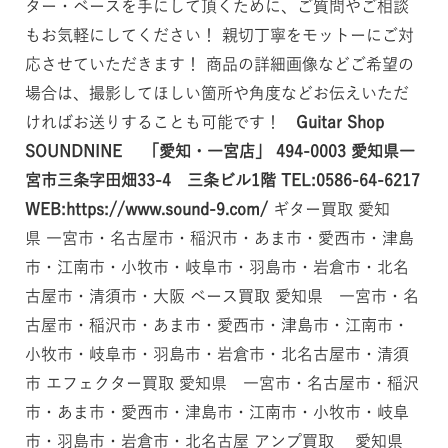
ター・ベースを手にして頂くために、ご質問やご相談
もお気軽にしてください！ 親切丁寧をモットーにご対
応させていただきます！ 商品の詳細画像などご希望の
場合は、撮影してほしい箇所や角度などお伝えいただ
ければお送りすることも可能です！
Guitar Shop
SOUNDNINE 「愛知・一宮店」
494-0003
愛知県一
宮市三条字田畑33-4 三条ビル1階
TEL:0586-64-6217
WEB:https://www.sound-9.com/
ギター買取 愛知
県 一宮市・名古屋市・稲沢市・あま市・愛西市・津島
市・江南市・小牧市・岐阜市・羽島市・岩倉市・北名
古屋市・清須市・大阪 ベース買取 愛知県 一宮市・名
古屋市・稲沢市・あま市・愛西市・津島市・江南市・
小牧市・岐阜市・羽島市・岩倉市・北名古屋市・清須
市 エフェクター買取 愛知県 一宮市・名古屋市・稲沢
市・あま市・愛西市・津島市・江南市・小牧市・岐阜
市・羽島市・岩倉市・北名古屋 アンプ買取 愛知県