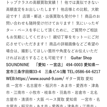
トップクラスの高額買取実績！！ 他では真似できない
高額査定をお出しいたします！ 他店様との比較、大歓
迎です！ 店頭・郵送・出張買取も受付中！！ 商品のお
問い合わせも随時受け付けております！ 気にいったギ
ター・ベースを手にして頂くために、ご質問やご相談
もお気軽にしてください！ 親切丁寧をモットーにご対
応させていただきます！ 商品の詳細画像などご希望の
場合は、撮影してほしい箇所や角度などお伝えいただ
ければお送りすることも可能です！
Guitar Shop
SOUNDNINE 「愛知・一宮店」
494-0003
愛知県一
宮市三条字田畑33-4 三条ビル1階
TEL:0586-64-6217
WEB:https://www.sound-9.com/
ギター買取 愛知
県 一宮市・名古屋市・稲沢市・あま市・愛西市・津島
市・江南市・小牧市・岐阜市・羽島市・岩倉市・北名
古屋市・清須市・大阪 ベース買取 愛知県 一宮市・名
古屋市・稲沢市・あま市・愛西市・津島市・江南市・