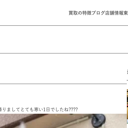
買取の特徴
ブログ
店舗情報
東
降りましてとても寒い1日でしたね????