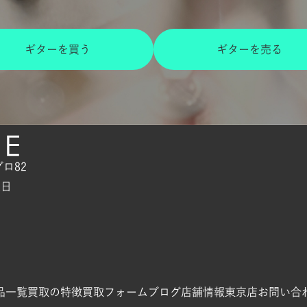
ギターを買う
ギターを売る
グロ82
曜日
品一覧
買取の特徴
買取フォーム
ブログ
店舗情報
東京店
お問い合