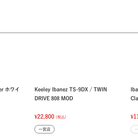
mer ホワイ
Keeley Ibanez TS-9DX / TWIN
Ib
DRIVE 808 MOD
Cl
¥22,800
¥1
(税込)
一宮店