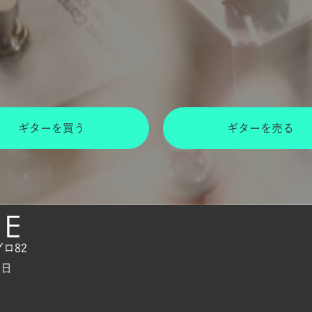
ギターを買う
ギターを売る
グロ82
曜日