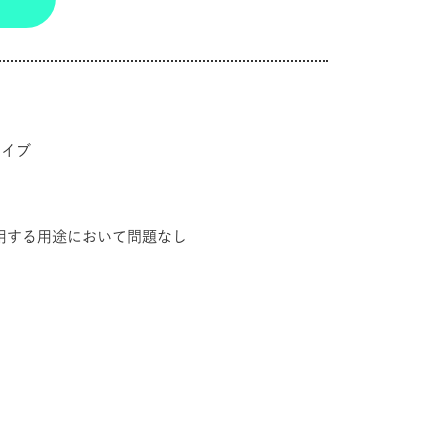
ー
ライブ
用する用途において問題なし