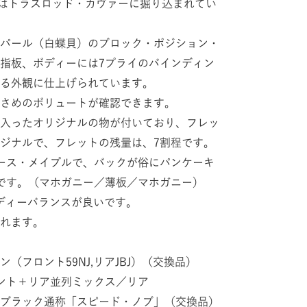
」の文字はトラスロッド・カヴァーに掘り込まれてい
パール（白蝶貝）のブロック・ポジション・
指板、ボディーには7プライのバインディン
る外観に仕上げられています。
さめのボリュートが確認できます。
入ったオリジナルの物が付いており、フレッ
ジナルで、フレットの残量は、7割程です。
ース・メイプルで、バックが俗にパンケーキ
です。（マホガニー／薄板／マホガニー）
ボディーバランスが良いです。
れます。
（フロント59NJ,リアJBJ）（交換品）
ント＋リア並列ミックス／リア
ブラック通称「スピード・ノブ」（交換品）