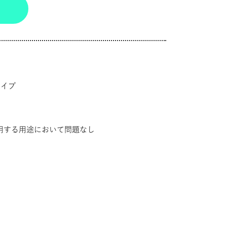
ー
タイプ
用する用途において問題なし