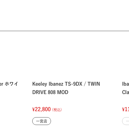
mer ホワイ
Keeley Ibanez TS-9DX / TWIN
Ib
DRIVE 808 MOD
Cl
¥22,800
¥1
(税込)
一宮店