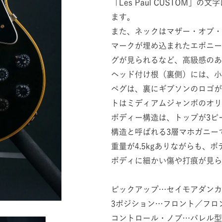
「Les Paul CUSTOM
ます。
また、ネックはマザー・オブ・
マークが埋め込まれたエボニー
グが見られるなど、高級感のあ
ヘッド付け根（裏側）には、小
ペグは、裏にギブソンのロゴが
トはミディアムジャンボのオリ
ボディー構造は、トップが3ピ
構造と呼ばれる3層マホガニー
重量が4.5kgありながらも、
ボディに細かい傷や打痕が見ら
ピックアップ…セイモアダンカン
3ポジション…フロント／フロ
コントロール・ノブ…バレル型